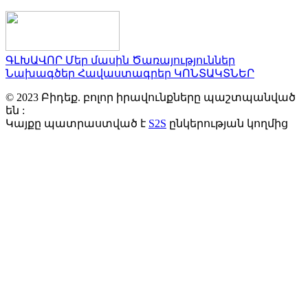
ԳԼԽԱՎՈՐ
Մեր մասին
Ծառայություններ
Նախագծեր
Հավաստագրեր
ԿՈՆՏԱԿՏՆԵՐ
© 2023 Բիդեք. բոլոր իրավունքները պաշտպանված
են :
Կայքը պատրաստված է
S2S
ընկերության կողմից