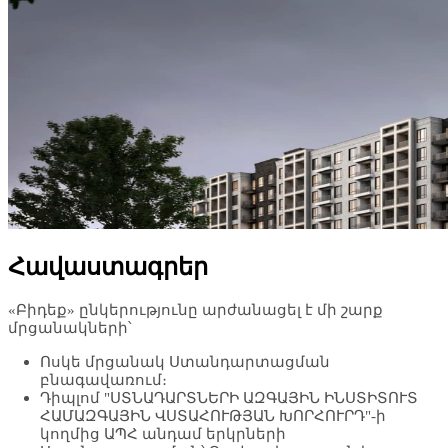
Հավաստագրեր
«Բիդեք» ընկերությունը արժանացել է մի շարք
մրցանակների՝
Ոսկե մրցանակ Ստանդարտացման
բնագավառում։
Դիպլոմ "ՍՏՆԱԴԱՐՏՆԵՐԻ ԱԶԳԱՅԻՆ ԻՆՍՏԻՏՈՒՏ
ՀԱՄԱԶԳԱՅԻՆ ՎՍՏԱՀՈՒԹՅԱՆ ԽՈՐՀՈՒՐԴ"-ի
կողմից ԱՊՀ անդամ երկրների