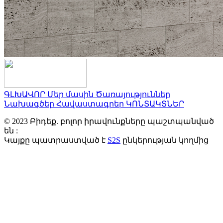
ԳԼԽԱՎՈՐ
Մեր մասին
Ծառայություններ
Նախագծեր
Հավաստագրեր
ԿՈՆՏԱԿՏՆԵՐ
© 2023 Բիդեք. բոլոր իրավունքները պաշտպանված
են :
Կայքը պատրաստված է
S2S
ընկերության կողմից