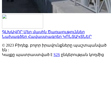
ԳԼԽԱՎՈՐ
Մեր մասին
Ծառայություններ
Նախագծեր
Հավաստագրեր
ԿՈՆՏԱԿՏՆԵՐ
© 2023 Բիդեք. բոլոր իրավունքները պաշտպանված
են :
Կայքը պատրաստված է
S2S
ընկերության կողմից