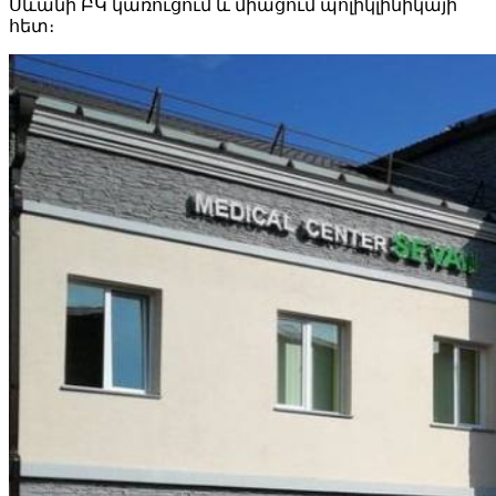
Սևանի ԲԿ կառուցում և միացում պոլիկլինիկայի
հետ։