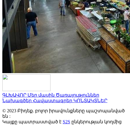
ԳԼԽԱՎՈՐ
Մեր մասին
Ծառայություններ
Նախագծեր
Հավաստագրեր
ԿՈՆՏԱԿՏՆԵՐ
© 2023 Բիդեք. բոլոր իրավունքները պաշտպանված
են :
Կայքը պատրաստված է
S2S
ընկերության կողմից