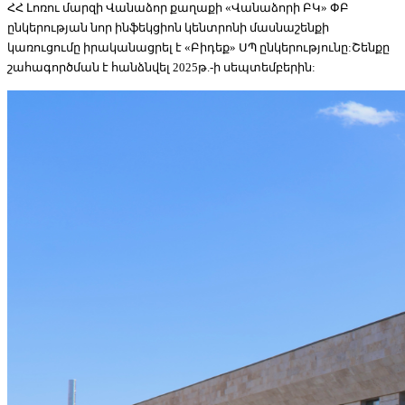
ՀՀ Լոռու մարզի Վանաձոր քաղաքի «Վանաձորի ԲԿ» ՓԲ
ընկերության նոր ինֆեկցիոն կենտրոնի մասնաշենքի
կառուցումը իրականացրել է «Բիդեք» ՍՊ ընկերությունը:Շենքը
շահագործման է հանձնվել 2025թ.-ի սեպտեմբերին: